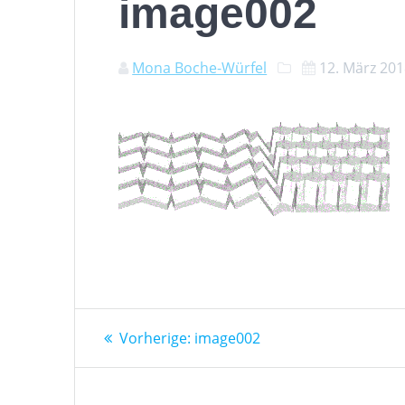
image002
Mona Boche-Würfel
12. März 20
Beitragsnavigation
Vorheriger
Vorherige:
image002
Beitrag: